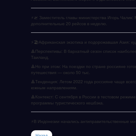
⚡️🛫 Заместитель главы министерства Игорь Чалик
дополнительные 20 рейсов в неделю.
⚡️🏖Африканская экзотика и подорожавшая Азия: ку
🔺Перспективы: В бархатный сезон список наиболе
Таиланд.
🔺Но при этом: На поездки по стране россияне готов
путешествия — около 50 тыс.
🔺Тенденция: Летом 2022 года россияне чаще всег
южным направлениям.
🔺Контекст: С сентября в России в тестовом режим
программы туристического кешбэка.
⚡️В Индонезии начались антиправительственные ми
Назад