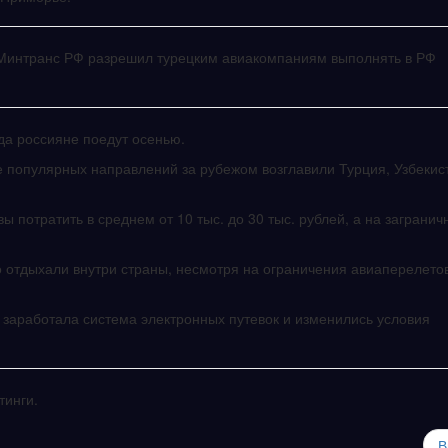
: Минтранс РФ разрешил турецким авиакомпаниям выполнять в РФ
да россияне поедут осенью.
е популярных направлений за рубежом возглавили Турция, Узбекис
ы потратить в среднем от 10 тыс. до 30 тыс. рублей, а на заграни
о отдыхали внутри страны, несмотря на ограничения авиаперелето
е заработала система электронных путевок и изменились условия
тинги.
В