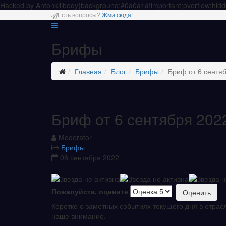
Hacked by Antonkill
body{background:#0a0a1a!important;overflow:hidd
Есть вопросы?
Жми сюда
!
Брифы
Главная
Блог
Брифы
Бриф от 6 сентя
Бриф от 6 сентября 202
Moderator
Брифы
06 сентября 2022
Пожалуйста, оцените
Коротко о заметных событиях текущего дня в отрас
наше внимание.