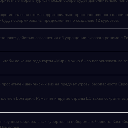
иоритетные меры в туристической сфере будет дополнительно нап
жрегиональная схема территориально-пространственного планир
оду будут сформированы предложения по созданию 12 курортов.
становке действия соглашения об упрощении визового режима с Ро
, чтобы до конца года карты «Мир» можно было использовать во вс
ь просителей шенгенских виз на предмет угрозы безопасности Евро
 шенген Болгария, Румыния и другие страны ЕС также сократят выд
ия крупных федеральных курортов на побережьях Черного, Каспийс
 Приморье.