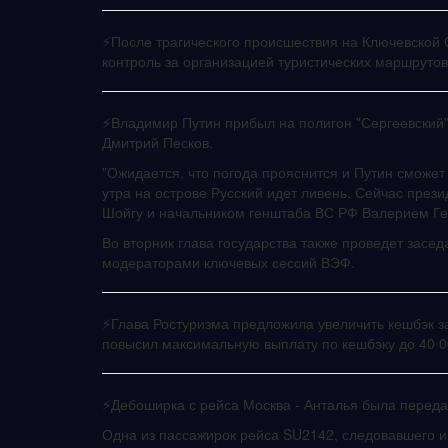
⚡️После трагического происшествия на Ключевской С
контроль за организацией туристических маршруто
⚡️Владимир Путин прибыл на полигон "Сергеевский"
Дмитрий Песков.
"Ожидается, что погода прояснится и Путин сможет
утра на острове Русский идет ливень. Сейчас пре
Шойгу и начальником генштаба ВС РФ Валерием Г
Во вторник глава государства также проведет засед
модераторами ключевых сессий ВЭФ.
⚡️Глава Ростуризма предложила увеличить кешбэк з
повысил максимальную выплату по кешбэку до 40 00
⚡️Дебоширка с рейса Москва - Анталья была перед
Одна из пассажирок рейса SU2142, следовавшего из