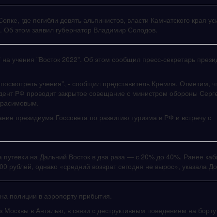
опке, где погибли девять альпинистов, власти Камчатского края ус
в. Об этом заявил губернатор Владимир Солодов.
 на учения "Восток 2022". Об этом сообщил пресс-секретарь прези
 посмотреть учения", - сообщил представитель Кремля. Отметим, ч
зидент РФ проводит закрытое совещание с министром обороны Серг
ерасимовым.
ание президиума Госсовета по развитию туризма в РФ и встречу с
а путевки на Дальний Восток в два раза — с 20% до 40%. Ранее ка
0 рублей, однако «средний возврат сегодня не вырос», указала До
ана полиции в аэропорту прибытия.
 Москвы в Анталью, в связи с деструктивным поведением на борту