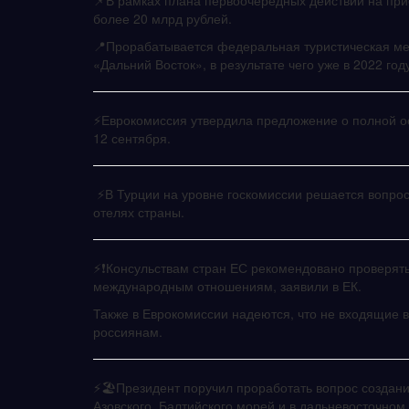
📌В рамках плана первоочередных действий на пр
более 20 млрд рублей.
📍Прорабатывается федеральная туристическая ме
«Дальний Восток», в результате чего уже в 2022 г
⚡️Еврокомиссия утвердила предложение о полной о
12 сентября.
⚡️В Турции на уровне госкомиссии решается вопрос
отелях страны.
⚡️❗️Консульствам стран ЕС рекомендовано проверят
международным отношениям, заявили в ЕК.
Также в Еврокомиссии надеются, что не входящие в
россиянам.
⚡️🏖Президент поручил проработать вопрос создан
Азовского, Балтийского морей и в дальневосточном