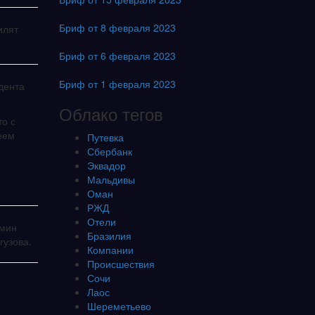
Бриф от 8 февраля 2023
илят
Бриф от 6 февраля 2023
Бриф от 1 февраля 2023
дента
Облако тегов
то с
еем
Путевка
Сбербанк
Эквадор
Мальдивы
Оман
РЖД
Отели
бмин
Бразилия
гузова.
Компании
Происшествия
Сочи
Лаос
Шереметьево