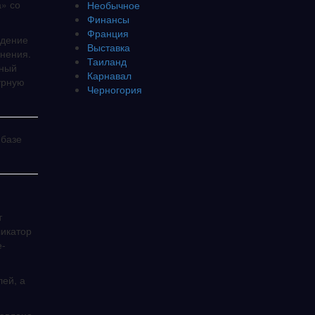
» со
Необычное
Финансы
Франция
едение
Выставка
янения.
Таиланд
нный
Карнавал
урную
Черногория
 базе
т
ликатор
е-
ей, а