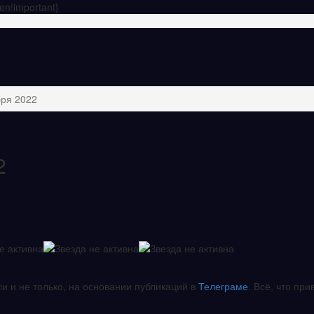
en!important}
бря 2022
2
ли и не только, на основании публикаций в
Телеграме
. Всё, что при