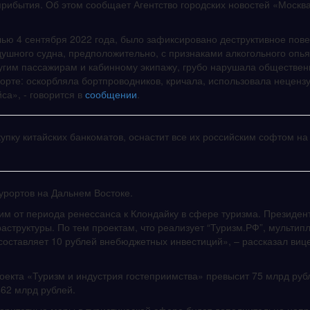
рибытия. Об этом сообщает Агентство городских новостей «Москва
ью 4 сентября 2022 года, было зафиксировано деструктивное пов
душного судна, предположительно, с признаками алкогольного опь
угим пассажирам и кабинному экипажу, грубо нарушала обществе
орте: оскорбляла бортпроводников, кричала, использовала неценз
са», - говорится в
сообщении
.
упку китайских банкоматов, оснастит все их российским софтом на
урортов на Дальнем Востоке.
им от периода ренессанса к Клондайку в сфере туризма. Президен
аструктуры. По тем проектам, что реализует “Туризм.РФ”, мультип
оставляет 10 рублей внебюджетных инвестиций», – рассказал виц
екта «Туризм и индустрия гостеприимства» превысит 75 млрд рубл
462 млрд рублей.