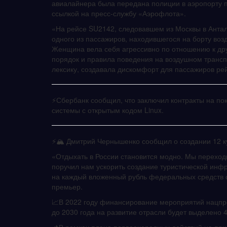
авиалайнера была передана полиции в аэропорту п
ссылкой на пресс-службу «Аэрофлота».
«На рейсе SU2142, следовавшем из Москвы в Антал
одного из пассажиров, находившегося на борту воз
Женщина вела себя агрессивно по отношению к др
порядок и правила поведения на воздушном трансп
лексику, создавала дискомфорт для пассажиров рей
⚡️Сбербанк сообщил, что заключил контракты на пок
системы с открытым кодом Linux.
⚡️🏔 Дмитрий Чернышенко сообщил о создании 12 к
«Отдыхать в России становится модно. Мы переход
поручил нам ускорить создание туристической инфр
на каждый вложенный рубль федеральных средств с
премьер.
📈В 2022 году финансирование мероприятий нацпро
до 2030 года на развитие отрасли будет выделено 