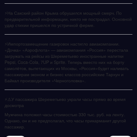
⚡️На Сакский район Крыма обрушился мощный смерч. По
предварительной информации, никто не пострадал. Основной
удар стихии пришелся по устричной ферме.
⚡️Импортозамещение газировок настигло авиакомпании.
«Дочка» «Аэрофлота» — авиакомпания «Россия» перестала
загружать на рейсы из Шереметьево иностранные напитки
Pepsi, Coca-Cola, 7UP и Sprite. Теперь вместо них на борту
самолётов, вылетающих из Москвы, «Россия»будет наливать
пассажирам эконом и бизнес классов российские Тархун и
Байкал производителя «Черноголовка».
⚡️⚠️У пассажира Шереметьево украли часы прямо во время
досмотра
Мужчина положил часы стоимостью 330 тыс. руб. на ленту.
Однако, он и не предполагал, что часы прикарманит другой
пассажир.