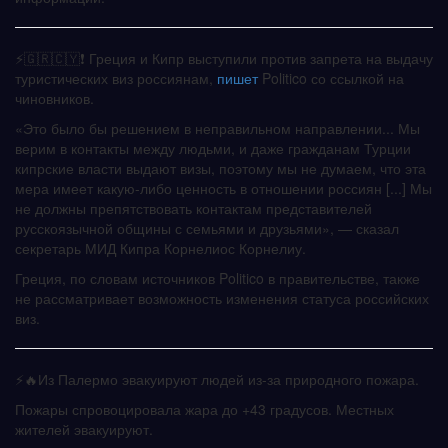
⚡️🇬🇷🇨🇾❗️ Греция и Кипр выступили против запрета на выдачу
туристических виз россиянам,
пишет
Politico со ссылкой на
чиновников.
«Это было бы решением в неправильном направлении... Мы
верим в контакты между людьми, и даже гражданам Турции
кипрские власти выдают визы, поэтому мы не думаем, что эта
мера имеет какую-либо ценность в отношении россиян [...] Мы
не должны препятствовать контактам представителей
русскоязычной общины с семьями и друзьями», — сказал
секретарь МИД Кипра Корнелиос Корнелиу.
Греция, по словам источников Politico в правительстве, также
не рассматривает возможность изменения статуса российских
виз.
⚡️🔥Из Палермо эвакуируют людей из-за природного пожара.
Пожары спровоцировала жара до +43 градусов. Местных
жителей эвакуируют.