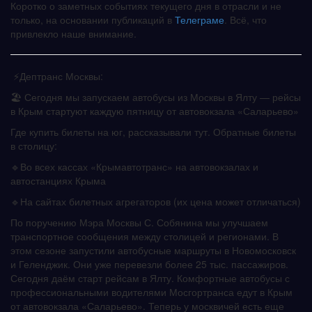
Коротко о заметных событиях текущего дня в отрасли и не
только, на основании публикаций в
Телеграме
. Всё, что
привлекло наше внимание.
⚡️Дептранс Москвы:
🏖 Сегодня мы запускаем автобусы из Москвы в Ялту — рейсы
в Крым стартуют каждую пятницу от автовокзала «Саларьево»
Где купить билеты на юг, рассказывали тут. Обратные билеты
в столицу:
🔹Во всех кассах «Крымавтотранс» на автовокзалах и
автостанциях Крыма
🔹На сайтах билетных агрегаторов (их цена может отличаться)
По поручению Мэра Москвы С. Собянина мы улучшаем
транспортное сообщения между столицей и регионами. В
этом сезоне запустили автобусные маршруты в Новомосковск
и Геленджик. Они уже перевезли более 25 тыс. пассажиров.
Сегодня даём старт рейсам в Ялту. Комфортные автобусы с
профессиональными водителями Мосгортранса едут в Крым
от автовокзала «Саларьево». Теперь у москвичей есть еще