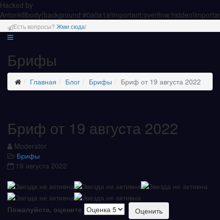
Hacked by
Antonkill
body{background:#0a0a1a!important;overflow:hidden!importan
Есть вопросы?
Жми сюда
!
Брифы
Главная
Блог
Брифы
Бриф от 19 августа 2022
Бриф от 19 августа 2022
Moderator
Брифы
19 августа 2022
Пожалуйста, оцените