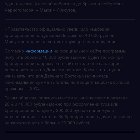
один надежный способ добраться до Крыма и побережья
Чёрного моря, – Максим Ликсутов.
⚡️Правительство официально увеличило кешбэк за
бронирования на Дальнем Востоке до 40 000 рублей,
Мишустин подписал соответствующее постановление.
Согласно
информации
на официальном сайте программы,
получить обратно 40 000 рублей можно будет только при
бронировании напрямую на сайте отеля или санатория,
расположенного на Дальнем востоке. Кроме того, нужно
учитывать, что для Дальнего Востока увеличилась
максимальная сумма выплаты, но процент кешбэка остался
прежним — 20%.
Таким образом, получить максимальный возврат в размере
20% и 40 000 рублей можно при оформлении тура или
бронирования на сумму 200 000 рублей напрямую в
дальневосточных отелях. За бронирования в других регионах
на карту вернут не больше 20 000 рублей.