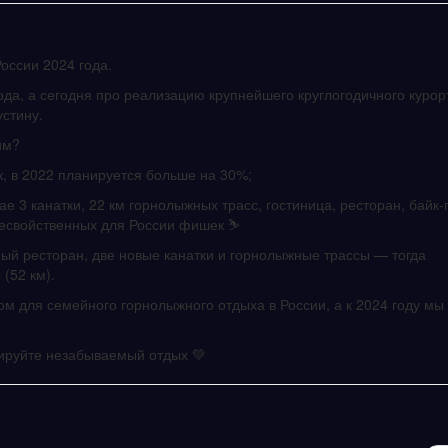
России 2024 года.
да, а сегодня про реализацию крупнейшего круглогодичного курор
стину.
им?
к, в 2022 планируется больше на 30%;
ае 3 канатки, 22 км горнолыжных трасс, гостиница, ресторан, байк-
несвойственных для России фишек ⛷
ный ресторан, две новые канатки и горнолыжные трассы — тогда
(52 км).
м для семейного горнолыжного отдыха в России, а к 2024 году мы
нируйте незабываемый отдых 💚