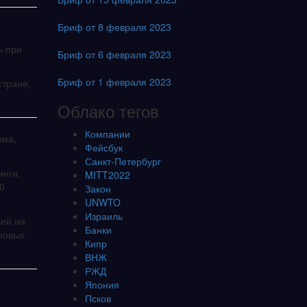
Бриф от 8 февраля 2023
ь при
Бриф от 6 февраля 2023
Бриф от 1 февраля 2023
стране,
Облако тегов
Компании
зма,
Фейсбук
Санкт-Петербург
инги,
MITT2022
0
Закон
UNWTO
Израиль
лей на
Банки
 новых
Кипр
ВНЖ
РЖД
Япония
Псков