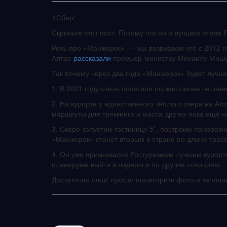
⚡️Сбер:
Скриньте этот пост. Потому что он о лучшем отеле 
Речь про «Манжерок» — мы развиваем его с 2012 го
Алтае
рассказали
премьер-министру Михаилу Мишу
Так почему через два года «Манжерок» будет лучш
1. В 2021 году отель посетили полмиллиона челове
2. На курорте у единственного тёплого озера на Алт
маршруты для треккинга и масса других пока ещё 
3. Скоро запустим гостиницу 5*, построим панорам
«Манжерок» станет вторым в стране по длине трасс 
4. Он уже признавался Ростуризмом лучшим курорто
планируем выйти в лидеры и по другим позициям.
Достаточно слов: просто посмотрите фото и запла