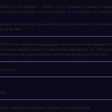
одлится до 25 декабря", - заявил он на совещании о развитии инду
т совершить поездку, а в части круизов - с 1 сентября и до заверш
частвуют все регионы страны. Мишустин рассчитывает, что осенним
ысяч человек.
ИКС готовят новую международную валюту в качестве надежного 
на основе корзины нацвалют участников содружества. По этой при
ативой доллару для взаиморасчетов в международной торговле.
7 августа.
ара.
ание о развитии индустрии туризма и гостеприимства