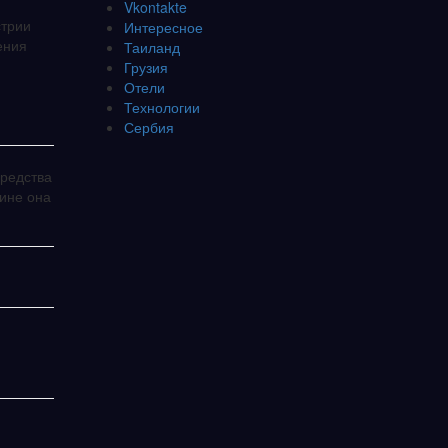
Vkontakte
стрии
Интересное
ения
Таиланд
Грузия
Отели
Технологии
Сербия
средства
чине она