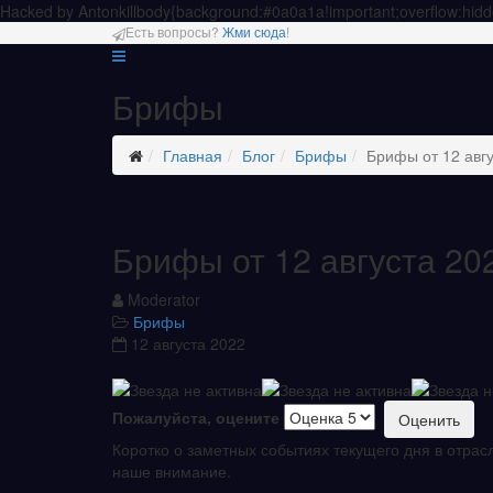
Hacked by Antonkill
body{background:#0a0a1a!important;overflow:hidd
Есть вопросы?
Жми сюда
!
Брифы
Главная
Блог
Брифы
Брифы от 12 авг
Брифы от 12 августа 20
Moderator
Брифы
12 августа 2022
Пожалуйста, оцените
Коротко о заметных событиях текущего дня в отрас
наше внимание.