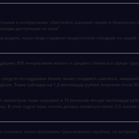
ртными и интересными, обеспечить хороший сервис и безопасност
 поездки доступными по цене"
 на родине, наши люди отдавали предпочтение поездкам по нашей 
оддержку 800 инициативам малого и среднего бизнеса в сфере тури
средств господдержки бизнес может создавать кэмпинги, аквакэмп
урсии. Такие субсидии на 1,2 миллиарда рублей получили почти 50
ет министров также направил в 19 регионов четыре миллиарда руб
ц. В этом году в таких отелях должно появиться около 2,5 тысячи
 осеннего этапа программы туристического кешбэка, по которому