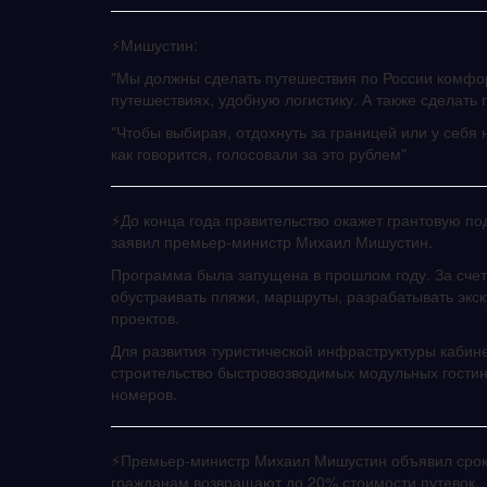
⚡️Мишустин:
"Мы должны сделать путешествия по России комфо
путешествиях, удобную логистику. А также сделать
"Чтобы выбирая, отдохнуть за границей или у себя
как говорится, голосовали за это рублем"
⚡️До конца года правительство окажет грантовую п
заявил премьер-министр Михаил Мишустин.
Программа была запущена в прошлом году. За счет 
обустраивать пляжи, маршруты, разрабатывать экск
проектов.
Для развития туристической инфраструктуры кабин
строительство быстровозводимых модульных гостини
номеров.
⚡️Премьер-министр Михаил Мишустин объявил сроки
гражданам возвращают до 20% стоимости путевок.