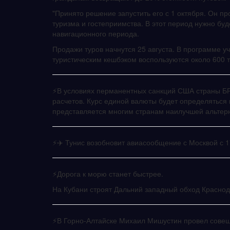
"Принято решение запустить его с 1 октября. Он пр
туризма и гостеприимства. В этот период нужно буде
навигационного периода.
Продажи туров начнутся 25 августа. В программе у
туристическим кешбэком воспользуются около 600 т
⚡️В условиях перманентных санкций США страны БР
расчетов. Курс единой валюты будет определяться 
представляется многим странам наилучшей альтерн
⚡️✈️ Тунис возобновит авиасообщение с Москвой с 1
⚡️Дорога к морю станет быстрее.
На Кубани строят Дальний западный обход Краснод
⚡️В Горно-Алтайске Михаил Мишустин провел совещ