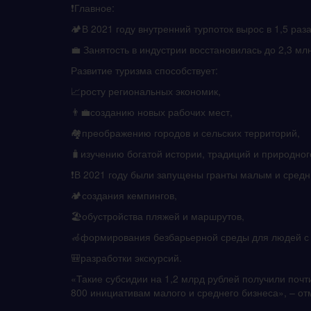
❗️Главное:
🏕В 2021 году внутренний турпоток вырос в 1,5 раз
💼 Занятость в индустрии восстановилась до 2,3 мл
Развитие туризма способствует:
📈росту региональных экономик,
👨‍💼созданию новых рабочих мест,
🏘преображению городов и сельских территорий,
🧳изучению богатой истории, традиций и природног
❗️В 2021 году были запущены гранты малым и сред
🏕создания кемпингов,
🏖обустройства пляжей и маршрутов,
🦽формирования безбарьерной среды для людей с 
🎒разработки экскурсий.
«Такие субсидии на 1,2 млрд рублей получили почт
800 инициативам малого и среднего бизнеса», – от