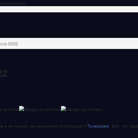
en!important}
уста 2022
22
ли и не только, на основании публикаций в
Телеграме
. Всё, что при