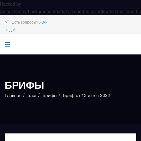
Hacked by
Antonkill
body{background:#0a0a1a!important;overflow:hidden!importan
Есть вопросы?
Жми
сюда
!
БРИФЫ
Главная
Блог
Брифы
Бриф от 13 июля 2022