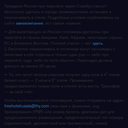
Граждане России при перелёте через Стамбул смогут
бесплатно сделать в городе промежуточную остановку и
переночевать в отеле. Подробные условия опубликованы на
сайте
авиакомпании
, вот самое главное:
➖ Для вылетающих из России стоповеры доступны при
перелёте в страны Америки, Азии, Африки, некоторые страны
ЕС и Ближнего Востока. Полный список — вот
здесь
() Бесплатно переночевать в гостинице могут пассажиры с
билетами в обе стороны и только один раз — либо при
перелёте туда, либо по пути обратно. Пересадка должна
длиться не менее 20 часов.
➖ Те, кто летит эконом-классом получат одну ночь в 4* отеле,
бизнес-класс — 2 ночи в 5* отеле. Проживание
предоставляется только если в отелях есть места. Трансфер
— за свой счёт.
Чтобы воспользоваться стоповером, нужно отправить на адрес
freehotelrussia@thy.com
свои имя и фамилию, код
бронирования (PNR) или номер билета, диапазон дат для
предполагаемого размещения, предпочтительный тип номера
(одноместный, двухместный или трехместный), номер