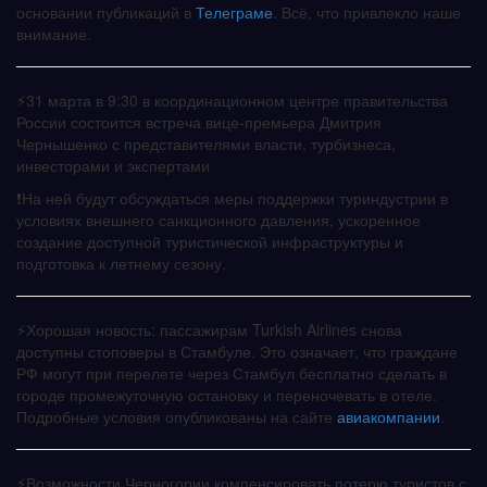
основании публикаций в
Телеграме
. Всё, что привлекло наше
внимание.
⚡️31 марта в 9:30 в координационном центре правительства
России состоится встреча вице-премьера Дмитрия
Чернышенко с представителями власти, турбизнеса,
инвесторами и экспертами
❗️На ней будут обсуждаться меры поддержки туриндустрии в
условиях внешнего санкционного давления, ускоренное
создание доступной туристической инфраструктуры и
подготовка к летнему сезону.
⚡️Хорошая новость: пассажирам Turkish Airlines снова
доступны стоповеры в Стамбуле. Это означает, что граждане
РФ могут при перелете через Стамбул бесплатно сделать в
городе промежуточную остановку и переночевать в отеле.
Подробные условия опубликованы на сайте
авиакомпании
.
⚡️Возможности Черногории компенсировать потерю туристов с