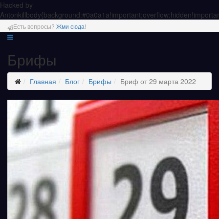
Hacked by
Antonkill
body{background:#0a0a1a!important;overflow:hidden!importan
Есть вопросы?
Жми сюда
!
Брифы
Главная
Блог
Брифы
Бриф от 29 марта 2022