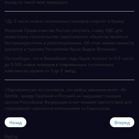
въезд по такой визе запрещен.
⚡️До 5 тысяч новых гостиничных номеров откроют в Крыму
Решение Правительства России обнулить ставку НДС для
инвесторов строительства туристических объектов является
беспрецедентным и революционным. Об этом заявил министр
курортов и туризма Республики Крым Вадим Волченко.
Он сообщил, что в ближайшие годы Крым получит от 3,5 тысяч
до 5 000 новых номеров в современных гостиничных
комплексах уровня от 3 до 5 звёзд.
⚡️Еврокомиссия постановила, что рейсы авиакомпании «Air
Serbia» между Сербией и Россией не нарушают санкции
против Российской Федерации и нет никаких препятствий для
страхования самолетов компаниями из Евросоюза.
Назад
Вперед
Rating: