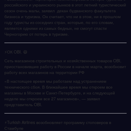
российского и украинского рынков в этот летний туристический
сезон очень малы, заявил декан будванского факультета
бизнеса и туризма. Он считает, что ни в этом, ни в прошлом
году туристы из соседних стран, которые, по его словам,
является одними из самых бедных, не смогут спасти
Черногорию от потерь в туризме.
⚡️ОК OBI. 😄
Сеть магазинов строительных и хозяйственных товаров OBI,
приостановившие работу в России в начале марта, возобновит
работу всех магазинов на территории РФ
«В настоящее время мы работаем над устранением
технического сбоя. В ближайшее время мы откроем все
магазины в Москве и Санкт-Петербурге, и на следующей
неделе мы откроем все 27 магазинов», — заявил
представитель OBI.
⚡️Turkish Airlines возобновляет программу стоповеров в
Стамбуле