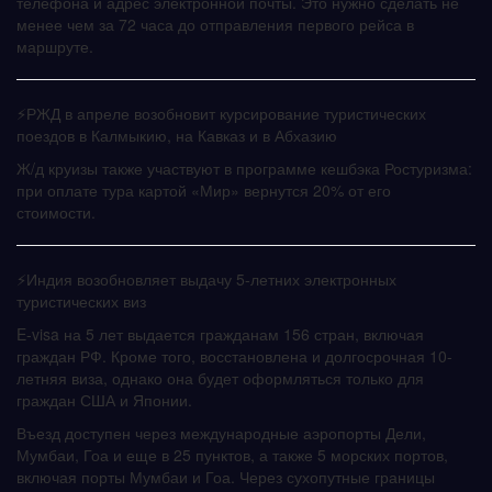
телефона и адрес электронной почты. Это нужно сделать не
менее чем за 72 часа до отправления первого рейса в
маршруте.
⚡️РЖД в апреле возобновит курсирование туристических
поездов в Калмыкию, на Кавказ и в Абхазию
Ж/д круизы также участвуют в программе кешбэка Ростуризма:
при оплате тура картой «Мир» вернутся 20% от его
стоимости.
⚡️Индия возобновляет выдачу 5-летних электронных
туристических виз
E-visa на 5 лет выдается гражданам 156 стран, включая
граждан РФ. Кроме того, восстановлена и долгосрочная 10-
летняя виза, однако она будет оформляться только для
граждан США и Японии.
Въезд доступен через международные аэропорты Дели,
Мумбаи, Гоа и еще в 25 пунктов, а также 5 морских портов,
включая порты Мумбаи и Гоа. Через сухопутные границы