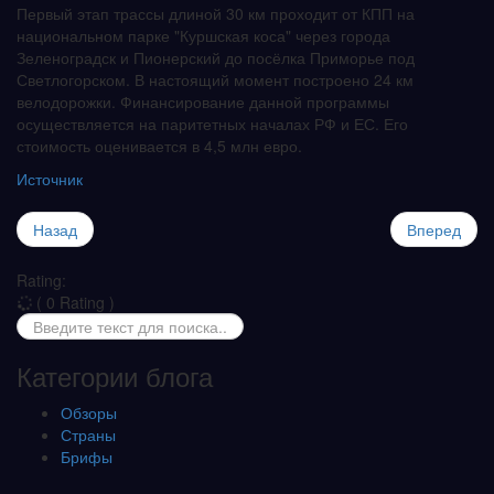
Первый этап трассы длиной 30 км проходит от КПП на
национальном парке "Куршская коса" через города
Зеленоградск и Пионерский до посёлка Приморье под
Светлогорском. В настоящий момент построено 24 км
велодорожки. Финансирование данной программы
осуществляется на паритетных началах РФ и ЕС. Его
стоимость оценивается в 4,5 млн евро.
Источник
Назад
Вперед
Rating:
( 0 Rating )
Категории блога
Обзоры
Страны
Брифы