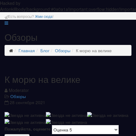
Hacked by
Antonkill
body{background:#0a0a1a!important;overflow:hidden!importan
Есть вопросы?
Жми сюда
!
Обзоры
Главная
Блог
Обзоры
К морю на велике
К морю на велике
Moderator
Обзоры
28 сентября 2021
Пожалуйста, оцените