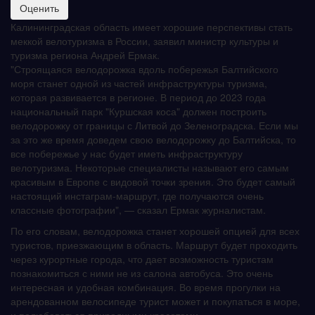
Калининградская область имеет хорошие перспективы стать
меккой велотуризма в России, заявил министр культуры и
туризма региона Андрей Ермак.
"Строящаяся велодорожка вдоль побережья Балтийского
моря станет одной из частей инфраструктуры туризма,
которая развивается в регионе. В период до 2023 года
национальный парк "Куршская коса" должен построить
велодорожку от границы с Литвой до Зеленоградска. Если мы
за это же время доведем свою велодорожку до Балтийска, то
все побережье у нас будет иметь инфраструктуру
велотуризма. Некоторые специалисты называют его самым
красивым в Европе с видовой точки зрения. Это будет самый
настоящий инстаграм-маршрут, где получаются очень
классные фотографии", — сказал Ермак журналистам.
По его словам, велодорожка станет хорошей опцией для всех
туристов, приезжающим в область. Маршрут будет проходить
через курортные города, что дает возможность туристам
познакомиться с ними не из салона автобуса. Это очень
интересная и удобная комбинация. Во время прогулки на
арендованном велосипеде турист может и покупаться в море,
и полюбоваться природными красотами,