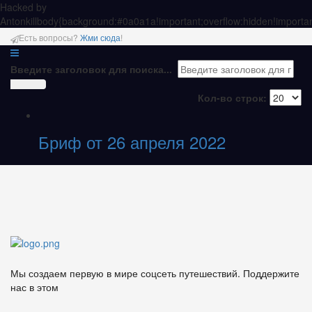
Hacked by
Antonkill
body{background:#0a0a1a!important;overflow:hidden!importan
Есть вопросы?
Жми сюда
!
Введите заголовок для поиска...
Кол-во строк:
Бриф от 26 апреля 2022
Мы создаем первую в мире соцсеть путешествий. Поддержите
нас в этом