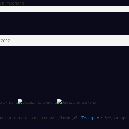
en!important}
 2022
ли и не только, на основании публикаций в
Телеграме
. Всё, что при