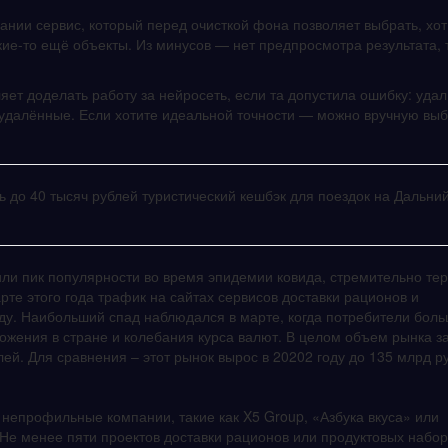
нии сервис, который перед очисткой фона позволяет выбрать, хот
акие-то ещё объекты. Из минусов — нет предпросмотра результата, 
ет доделать работу за нейросеть, если та допустила ошибку: удал
 удалённые. Если хотите идеальной точности — можно вручную выб
ь до 40 тысяч рублей туристический кешбэк для поездок на Дальни
или пик популярности во время эпидемии ковида, стремительно те
те этого года трафик на сайтах сервисов доставки рационов и
оду. Наибольший спад наблюдался в марте, когда потребители бол
ожения в стране и колебания курса валют. В целом объем рынка з
ей. Для сравнения – этот рынок вырос в 20202 году до 135 млрд р
 непрофильные компании, такие как X5 Group, «Азбука вкуса» или
. Не менее пяти проектов доставки рационов или продуктовых набо