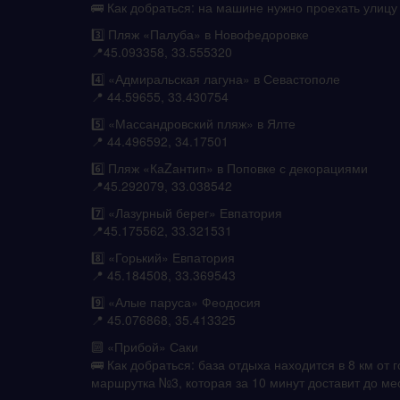
🚌 Как добраться: на машине нужно проехать улицу 
3️⃣ Пляж «Палуба» в Новофедоровке
📍45.093358, 33.555320
4️⃣ «Адмиральская лагуна» в Севастополе
📍 44.59655, 33.430754
5️⃣ «Массандровский пляж» в Ялте
📍 44.496592, 34.17501
6️⃣ Пляж «КаZантип» в Поповке с декорациями
📍45.292079, 33.038542
7️⃣ «Лазурный берег» Евпатория
📍45.175562, 33.321531
8️⃣ «Горький» Евпатория
📍 45.184508, 33.369543
9️⃣ «Алые паруса» Феодосия
📍 45.076868, 35.413325
🔟 «Прибой» Саки
🚌 Как добраться: база отдыха находится в 8 км от 
маршрутка №3, которая за 10 минут доставит до ме