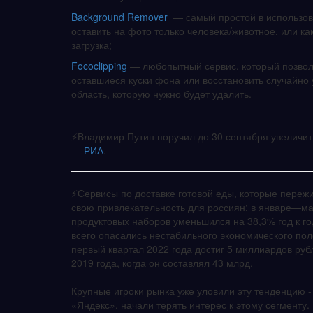
Background Remover
— самый простой в использова
оставить на фото только человека/животное, или к
загрузка;
Fococlipping
— любопытный сервис, который позволя
оставшиеся куски фона или восстановить случайно
область, которую нужно будет удалить.
⚡️Владимир Путин поручил до 30 сентября увеличит
—
РИА
.
⚡️Сервисы по доставке готовой еды, которые переж
свою привлекательность для россиян: в январе—мар
продуктовых наборов уменьшился на 38,3% год к г
всего опасались нестабильного экономического пол
первый квартал 2022 года достиг 5 миллиардов рубл
2019 года, когда он составлял 43 млрд.
Крупные игроки рынка уже уловили эту тенденцию -
«Яндекс», начали терять интерес к этому сегменту