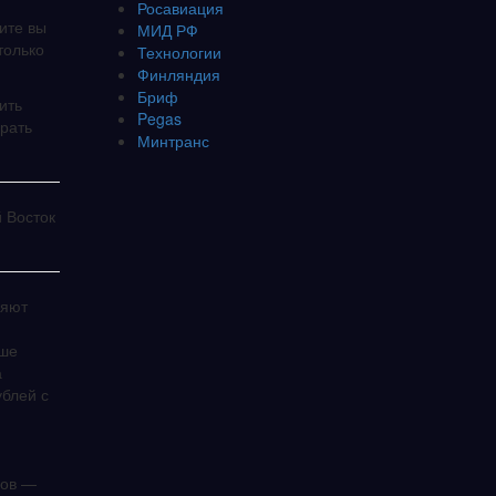
Росавиация
ите вы
МИД РФ
только
Технологии
Финляндия
Бриф
ить
Pegas
рать
Минтранс
й Восток
ряют
ьше
а
ублей с
ров —