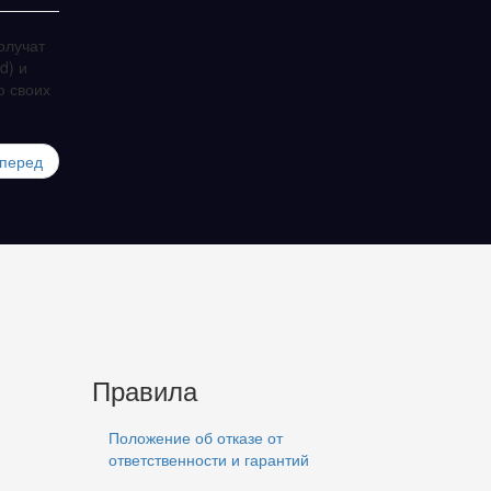
олучат
d) и
ю своих
перед
Правила
Положение об отказе от
ответственности и гарантий