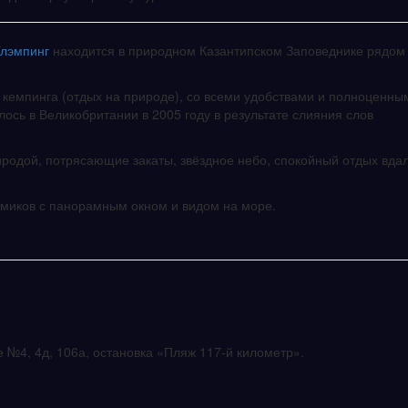
Глэмпинг
находится в природном Казантипском Заповеднике рядом
ид кемпинга (отдых на природе), со всеми удобствами и полноценны
сь в Великобритании в 2005 году в результате слияния слов
иродой, потрясающие закаты, звёздное небо, спокойный отдых вдал
омиков с панорамным окном и видом на море.
 №4, 4д, 106а, остановка «Пляж 117-й километр».