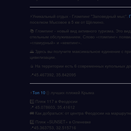
⚡️Уникальный отдых - Глэмпинг "Заповедный мыс".
поселком Мысовое в 5 км от Щёлкино.
📚 Глэмпинг - новый вид активного туризма. Это в
отельным обслуживанием. Слово «глэмпинг» появило
«гламурный» и «кемпинг».
🌄 Здесь вы получите максимальное единение с пр
цивилизации.
🍙 На территории есть 6 современных купольных д
📍45.467392, 35.842095
⚡️
Топ 10
() лучших пляжей Крыма
1️⃣ Пляж 117 в Феодосии
📍 45.078603, 35.41612
🚌 Как добраться: от центра Феодосии на маршрутке
2️⃣ Пляж «SUNSET» в Оленевке
📍45.363753, 32.515716