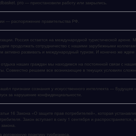
 Foodbasket. pro — приостановили работу или закрылись.
ции — распоряжение правительства РФ.
изации. Россия остается на международной туристической арене. 
будем продолжать сотрудничество с нашими зарубежными коллегам
м активно развивать и международный туризм. И конечно же ждем 
отдыха наших граждан мы находимся на постоянной связи с наши
ты. Совместно решаем все возникающие в текущих условиях сложн
нашёл признаки сознания у искусственного интеллекта — Будущее н
пуск за нарушение конфиденциальности.
татьи 16 Закона «О защите прав потребителей», которая устанавли
ебителя. Закон вступает в силу 1 сентября и распространяется, в
 закона.
а договорную практику турбизнеса.