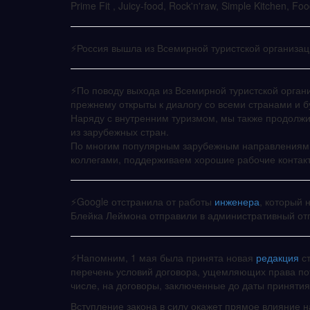
Prime Fit , Juicy-food, Rock'n'raw, Simple Kitchen,
⚡️Россия вышла из Всемирной туристской организа
⚡️По поводу выхода из Всемирной туристской орган
прежнему открыты к диалогу со всеми странами и 
Наряду с внутренним туризмом, мы также продолжи
из зарубежных стран.
По многим популярным зарубежным направлениям 
коллегами, поддерживаем хорошие рабочие контак
⚡️Google отстранила от работы
инженера
, который 
Блейка Леймона отправили в административный от
⚡️Напомним, 1 мая была принята новая
редакция
с
перечень условий договора, ущемляющих права потр
числе, на договоры, заключенные до даты принятия
Вступление закона в силу окажет прямое влияние н