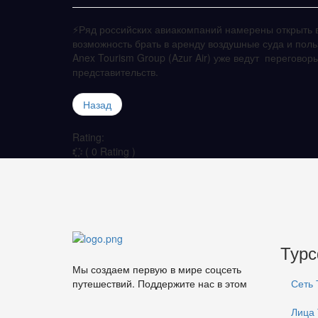
⚡️Ряд российских авиакомпаний намерены открыть в
возможность брать в аренду воздушные суда и поль
Anex Tourism Group (Azur Air) уже ведут перегово
представительств.
Назад
Rating:
( 0 Rating )
Тур
Мы создаем первую в мире соцсеть
путешествий. Поддержите нас в этом
Сеть
Лица