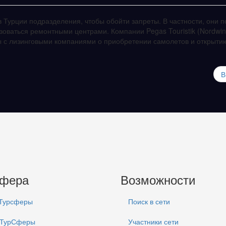
 Турции подразделения, чтобы обойти запреты. В частности, они п
зоваться ремонтными центрами. Компании Pegas Touristik (Nordwin
ры с лизинговыми компаниями о приобретении самолетов и открыти
В
сфера
Возможности
 Турсферы
Поиск в сети
 ТурСферы
Участники сети