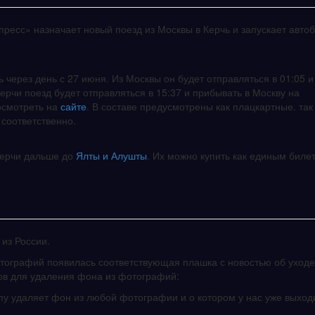
кспресс» назначает новый поезд из Москвы в Керчь и запускает авто
 через день с 27 июня. Из Москвы он будет отправляться в 01:05 и
ерчи поезд будет отправляться в 15:37 и прибывать в Москву на
осмотреть на
сайте
. В составе предусмотрены как плацкартные. так
 соответственно.
Керчи дальше до
Ялты и Алушты
. Их можно купить как единым биле
из России.
тографий появилась соответствующая плашка с новостью об уходе
ов для удаления фона из фотографий:
у удаляет фон из любой фотографии и о котором у нас уже выход