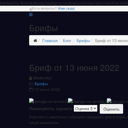
Hacked by Antonkill
body{background:#0a0a1a!important;overflow:hidd
Есть вопросы?
Жми сюда
!
Брифы
Главная
Блог
Брифы
Бриф от 13 июня
Бриф от 13 июня 2022
Moderator
Брифы
13 июня 2022
Пожалуйста, оцените
Коротко о заметных событиях текущего дня в отрас
наше внимание.