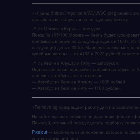
⚡️«Гранд (https://imgur.com/WUjJV9G.jpeg)сервис э
дальше на юг полуострова по единому билету
📍 Из Москвы в Керчь — поездом
Поезд № 195/196 Москва — Керчь будет курсировать
прибывать в Керчь на следующий день в 10:47. Из К
следующий день в 23:55. Маршрут поезда можно п
купейные вагоны — от 4193 и 7022 рублей за место
📍 Из Керчи в Алушту и Ялту — автобусом
Под новый поезд перевозчик добавил автобусы от 
«поезд + автобус», так и отдельно.
— Автобус из Керчи в Алушту — 1000 рублей
— Автобус из Керчи в Ялту — 1100 рублей.
⚡️Remove bg прекращает работу для пользователей 
На сайте лучшего сервиса по удалению фона из фо
Пожалуй, отличный повод сделать подборку сервис
Pixelcut
— мобильное приложение, которое по свайп
соответствующий пост;