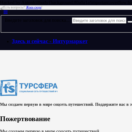
Hacked by Antonkill
body{background:#0a0a1a!important;overflow:hi
Есть вопросы?
Жми сюда
!
Введите заголовок для поиска...
Здесь и сейчас - Интурмаркет
Мы создаем первую в мире соцсеть путешествий. Поддержите нас в 
Пожертвование
Мы создаем первую в мире соцсеть путешествий.